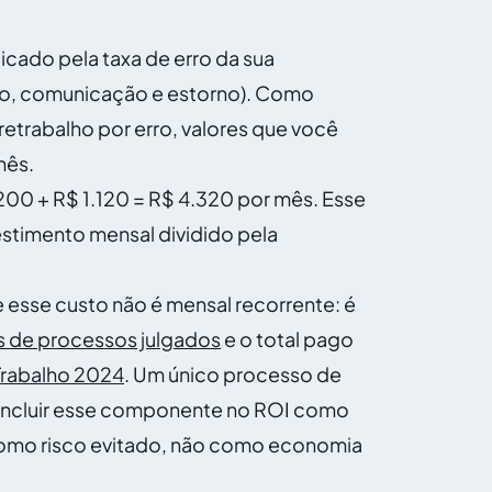
cado pela taxa de erro da sua
to, comunicação e estorno). Como
trabalho por erro, valores que você
mês.
.200 + R$ 1.120 = R$ 4.320 por mês. Esse
estimento mensal dividido pela
e esse custo não é mensal recorrente: é
s de processos julgados
e o total pago
 Trabalho 2024
. Um único processo de
. Incluir esse componente no ROI como
 como risco evitado, não como economia