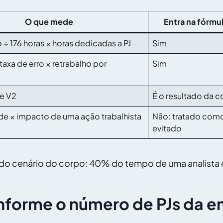
O que mede
Entra na fórmu
o ÷ 176 horas × horas dedicadas a PJ
Sim
taxa de erro × retrabalho por
Sim
e V2
É o resultado da c
de × impacto de uma ação trabalhista
Não: tratado como
evitado
o cenário do corpo: 40% do tempo de uma analista d
forme o número de PJs da 