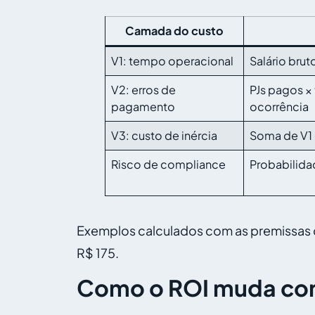
Camada do custo
V1: tempo operacional
Salário brut
V2: erros de
PJs pagos × 
pagamento
ocorrência
V3: custo de inércia
Soma de V1 
Risco de compliance
Probabilida
Exemplos calculados com as premissas d
R$ 175.
Como o ROI muda con