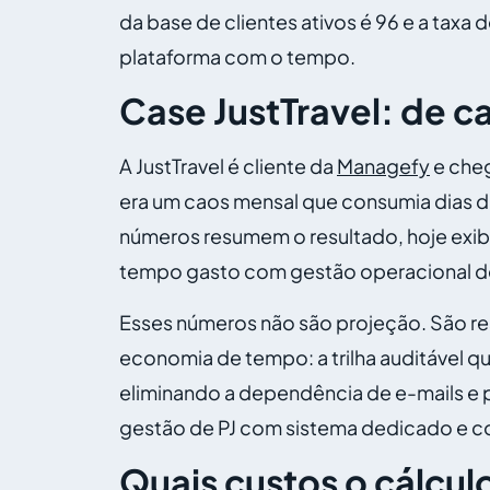
da base de clientes ativos é 96 e a tax
plataforma com o tempo.
Case JustTravel: de c
A JustTravel é cliente da
Managefy
e cheg
era um caos mensal que consumia dias d
números resumem o resultado, hoje exi
tempo gasto com gestão operacional de
Esses números não são projeção. São res
economia de tempo: a trilha auditável qu
eliminando a dependência de e-mails e 
gestão de PJ com sistema dedicado e c
Quais custos o cálcul