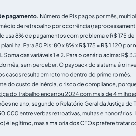
s de pagamento.
Número de PJs pagos por mês, multipli
 médio de retrabalho por ocorrência (reprocessamen
o usa 8% de pagamentos com problema e R$ 175 de re
 planilha. Para 80 PJs: 80 x 8% x R$ 175 = R$ 1.120 por 
l.
Soma das variáveis 1 e 2. Para o cenário acima: R$ 3
odo mês, sem perceber. O payback do sistema é o inv
s casos resulta em retorno dentro do primeiro mês.
nte do custo de inércia, o risco de compliance, porqu
tiça do Trabalho encerrou 2024 com mais de 4 milhõe
hões no ano, segundo o
Relatório Geral da Justiça do
50.000 entre verbas retroativas, multas e honorários
o) é legítimo, mas a maioria dos CFOs prefere tratar