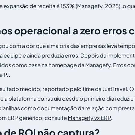
a de expansão de receita é 153% (Managefy, 2025), o q
aos operacional a zero erros 
ou com a dor que a maioria das empresas leva tempo 
a equipe e ainda produzia erros. Depois da implement
bidos como case na homepage da Managefy. Erros co
 PJ.
ultado medido, reportado pelo time da JustTravel. O R
e a plataforma construiu desde o primeiro dia reduziu 
planilhas como documentação da relação com prestad
om ERP genérico, consulte
Managefy vs ERP
.
o de ROI não captura?