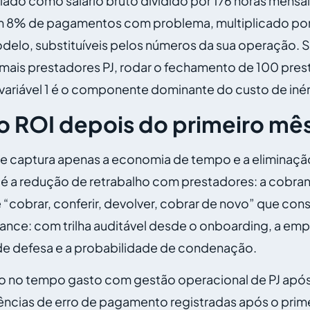
ado como salário bruto dividido por 176 horas mensai
em 8% de pagamentos com problema, multiplicado por
odelo, substituíveis pelos números da sua operação
ais prestadores PJ, rodar o fechamento de 100 prest
 variável 1 é o componente dominante do custo de inér
 ROI depois do primeiro mê
e captura apenas a economia de tempo e a eliminação d
o é a redução de retrabalho com prestadores: a cobra
“cobrar, conferir, devolver, cobrar de novo” que con
iance: com trilha auditável desde o onboarding, a 
 de defesa e a probabilidade de condenação.
o no tempo gasto com gestão operacional de PJ após
ncias de erro de pagamento registradas após o prim