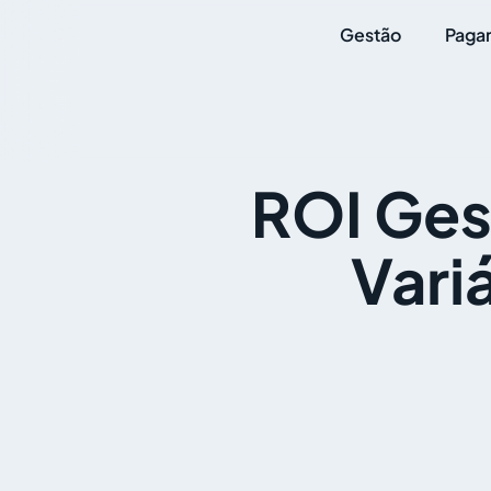
Gestão
Paga
ROI Ges
Vari