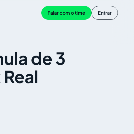
Falar com o time
Entrar
ula de 3
 Real