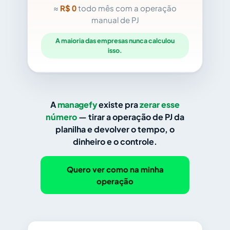
≈
R$
0
todo mês com a operação
manual de PJ
A maioria das empresas nunca calculou
isso.
A
managefy
existe pra
zerar esse
número
— tirar a operação de PJ da
planilha e devolver o tempo, o
dinheiro e o controle.
Quero ver como na minha
operação