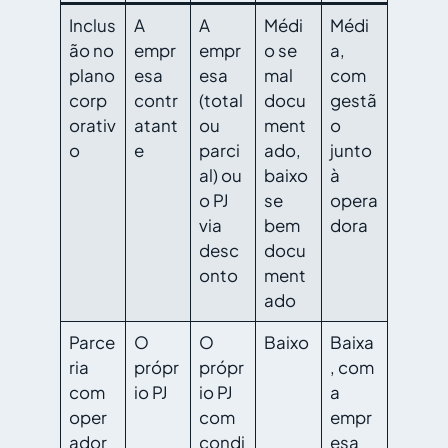
Inclus
A
A
Médi
Médi
ão no
empr
empr
o se
a,
plano
esa
esa
mal
com
corp
contr
(total
docu
gestã
orativ
atant
ou
ment
o
o
e
parci
ado,
junto
al) ou
baixo
à
o PJ
se
opera
via
bem
dora
desc
docu
onto
ment
ado
Parce
O
O
Baixo
Baixa
ria
própr
própr
, com
com
io PJ
io PJ
a
oper
com
empr
ador
condi
esa