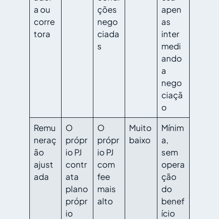
a ou
ções
apen
corre
nego
as
tora
ciada
inter
s
medi
ando
a
nego
ciaçã
o
Remu
O
O
Muito
Mínim
neraç
própr
própr
baixo
a,
ão
io PJ
io PJ
sem
ajust
contr
com
opera
ada
ata
fee
ção
plano
mais
do
própr
alto
benef
io
ício