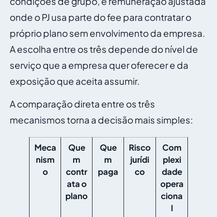
condições de grupo, e remuneração ajustada
onde o PJ usa parte do fee para contratar o
próprio plano sem envolvimento da empresa.
A escolha entre os três depende do nível de
serviço que a empresa quer oferecer e da
exposição que aceita assumir.
A comparação direta entre os três
mecanismos torna a decisão mais simples:
Meca
Que
Que
Risco
Com
nism
m
m
jurídi
plexi
o
contr
paga
co
dade
ata o
opera
plano
ciona
l