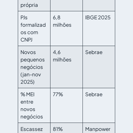
própria
PJs
6,8
IBGE 2025
formalizad
milhões
os com
CNPJ
Novos
4,6
Sebrae
pequenos
milhões
negócios
(jan-nov
2025)
% MEI
77%
Sebrae
entre
novos
negócios
Escassez
81%
Manpower