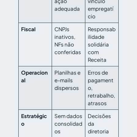
ação
vínculo
adequada
empregatí
cio
Fiscal
CNPJs
Responsab
inativos,
ilidade
NFs não
solidária
conferidas
com
Receita
Operacion
Planilhas e
Erros de
al
e-mails
pagament
dispersos
o,
retrabalho,
atrasos
Estratégic
Sem dados
Decisões
o
consolidad
da
os
diretoria