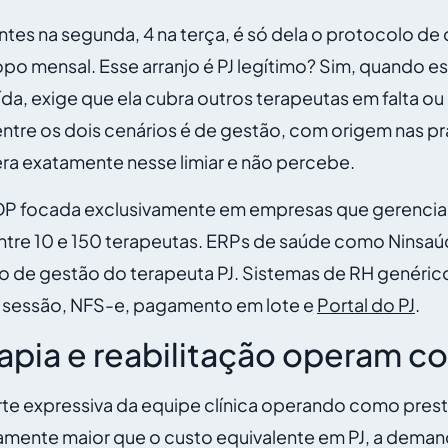
es na segunda, 4 na terça, é só dela o protocolo de ca
po mensal. Esse arranjo é PJ legítimo? Sim, quando e
aída, exige que ela cubra outros terapeutas em falta o
entre os dois cenários é de gestão, com origem nas prá
pera exatamente nesse limiar e não percebe.
e DP focada exclusivamente em empresas que gerenci
 entre 10 e 150 terapeutas. ERPs de saúde como Ninsaú
lo de gestão do terapeuta PJ. Sistemas de RH genéri
or sessão, NFS-e, pagamento em lote e
Portal do PJ
.
rapia e reabilitação operam c
arte expressiva da equipe clínica operando como presta
vamente maior que o custo equivalente em PJ, a deman