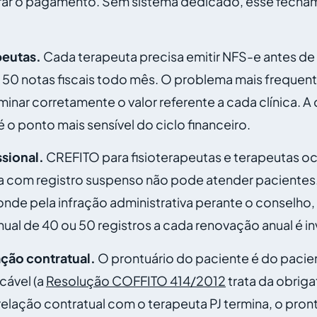
berar o pagamento. Sem sistema dedicado, esse fechame
peutas.
Cada terapeuta precisa emitir NFS-e antes de
ar 50 notas fiscais todo mês. O problema mais frequen
iminar corretamente o valor referente a cada clínica.
é o ponto mais sensível do ciclo financeiro.
ssional.
CREFITO para fisioterapeutas e terapeutas o
 com registro suspenso não pode atender pacientes.
de pela infração administrativa perante o conselho, 
anual de 40 ou 50 registros a cada renovação anual é i
ação contratual.
O prontuário do paciente é do pacie
cável (a
Resolução COFFITO 414/2012
trata da obrig
relação contratual com o terapeuta PJ termina, o pron