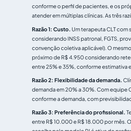
conforme o perfil de pacientes, e os pró
atender em múltiplas clínicas. As três
Razão 1: Custo.
Um terapeuta CLT com sa
considerando INSS patronal, FGTS, provisõ
convenção coletiva aplicável). O mesmo 
próximo de R$ 4.950 considerando retenç
entre 25% e 35%, conforme estimativa ed
Razão 2: Flexibilidade da demanda.
Clí
demanda em 20% a 30%. Com equipe CLT, 
conforme a demanda, com previsibilidade
Razão 3: Preferência do profissional.
Te
entre R$ 10.000 e R$ 18.000 por mês. O
escolha pelo modelo PJ é ativa do profis