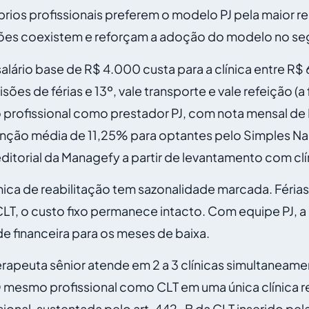
prios profissionais preferem o modelo PJ pela maior re
 razões coexistem e reforçam a adoção do modelo no s
lário base de R$ 4.000 custa para a clínica entre R
es de férias e 13º, vale transporte e vale refeição (a 
profissional como prestador PJ, com nota mensal de R
ão média de 11,25% para optantes pelo Simples Nacio
itorial da Managefy a partir de levantamento com clín
nica de reabilitação tem sazonalidade marcada. Férias
o custo fixo permanece intacto. Com equipe PJ, a c
 financeira para os meses de baixa.
rapeuta sênior atende em 2 a 3 clínicas simultaneam
 mesmo profissional como CLT em uma única clínica r
sional, sustentada pelo
art. 442-B da CLT
inserido pel