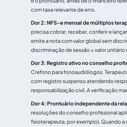
e o prontuário, antes de o financeiro li
com taxa relevante de erro.
Dor 2: NFS-e mensal de múltiplos tera
precisa cobrar, receber, conferir e lanç
emite a nota com valor global sem discr
discriminação de sessão × valor unitário 
Dor 3: Registro ativo no conselho profi
Crefono para fonoaudiólogos. Terapeuta
com registro suspenso atendendo respon
responsabilização civil. A verificação m
Dor 4: Prontuário independente da rel
resoluções do conselho profissional apli
fisioterapeuta, por exemplo). Quando a 