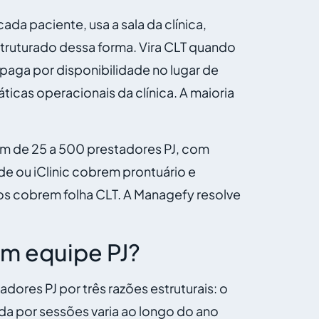
da paciente, usa a sala da clínica,
struturado dessa forma. Vira CLT quando
u paga por disponibilidade no lugar de
ticas operacionais da clínica. A maioria
am de 25 a 500 prestadores PJ, com
de ou iClinic cobrem prontuário e
cos cobrem folha CLT. A Managefy resolve
om equipe PJ?
dores PJ por três razões estruturais: o
da por sessões varia ao longo do ano