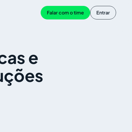
Falar com o time
Entrar
cas e
luções