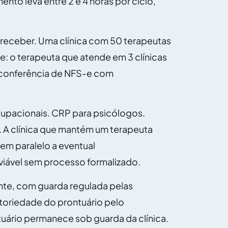
nto leva entre 2 e 4 horas por ciclo,
 receber. Uma clínica com 50 terapeutas
te: o terapeuta que atende em 3 clínicas
 A conferência de NFS-e com
cupacionais. CRP para psicólogos.
 A clínica que mantém um terapeuta
em paralelo a eventual
nviável sem processo formalizado.
nte, com guarda regulada pelas
atoriedade do prontuário pelo
tuário permanece sob guarda da clínica.